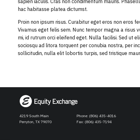
sapien iaculis. Cras non condimentum mauris. Phasellus
hac habitasse platea dictumst.
Proin non ipsum risus. Curabitur eget eros non eros feu
Vivamus eget felis sem. Nunc tempor magna a risus vu
mi, id rutrum orci eleifend eget. Nulla facilisi. Sed ut e
sociosqu ad litora torquent per conubia nostra, per i
sollicitudin, nulla elit lobortis turpis, sed tristique maur
4219 South Main
Phone: (806) 435-4016
Perryton, TX 79070
Fax: (806) 435-7194