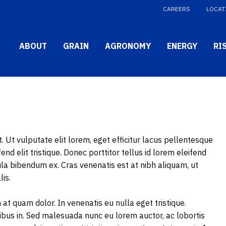
CAREERS
LOCAT
ary 2019
>
Test Blog Post 1
ost 1
ABOUT
GRAIN
AGRONOMY
ENERGY
RI
. Ut vulputate elit lorem, eget efficitur lacus pellentesque
end elit tristique. Donec porttitor tellus id lorem eleifend
icula bibendum ex. Cras venenatis est at nibh aliquam, ut
lis.
at quam dolor. In venenatis eu nulla eget tristique.
ibus in. Sed malesuada nunc eu lorem auctor, ac lobortis