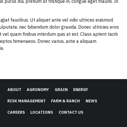
 purus dui, pretium at tristique in, congue eget mauris. In
giat faucibus. Ut aliquet ante vel odio ultrices euismod.
lputate, nec bibendum dolor gravida. Donec ultricies eros
lit vel quam finibus interdum quis at est. Class aptent taciti
nceptos himenaeos. Donec varius, ante a aliquam
is
ABOUT
AGRONOMY
GRAIN
ENERGY
RISK MANAGEMENT
FARM & RANCH
NEWS
CAREERS
LOCATIONS
CONTACT US