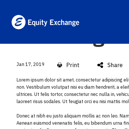
Agronomy
>
Agronomy Blog
>
Agronomy Blog
>
Janu
Test Blog P
Print
Share
Jan 17, 2019
Lorem ipsum dolor sit amet, consectetur adipiscing elit
non. Vestibulum volutpat nisi eu diam hendrerit, a eleif
ultrices. Ut felis tortor, consectetur nec nulla in, veh
laoreet risus sodales. Ut feugiat orci eu nisi mattis mol
Donec at nibh eu justo aliquam mollis ac non leo. Nam 
Aenean euismod venenatis felis, eu bibendum urna fin